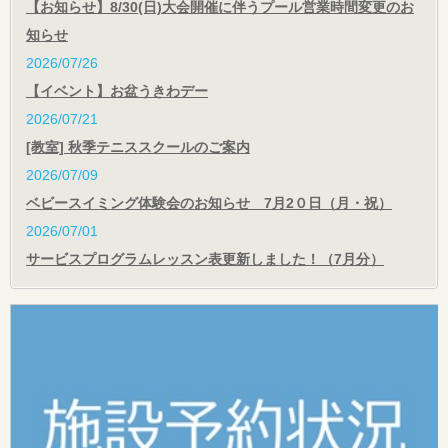
【お知らせ】8/30(日)大会開催に伴うプール営業時間変更のお
知らせ
2026/07/26
【イベント】お盆うきわデー
2026/07/21
[教室] 秋季テニススクールのご案内
2026/07/09
ベビースイミング体験会のお知らせ 7月2０日（月・祝）
2026/07/01
サービスプログラムレッスン表更新しました！（7月分）