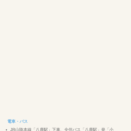
電車・バス
JR山陰本線「八鹿駅」下車、全但バス「八鹿駅」発「小